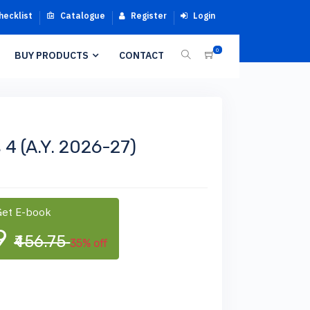
hecklist
Catalogue
Register
Login
0
BUY PRODUCTS
CONTACT
 4 (A.Y. 2026-27)
et E-book
89
₹456.75
35% off