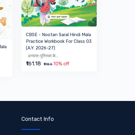
VIEW BOOK
CBSE - Nootan Saral Hindi Mala
Practice Workbook For Class 03
Mala
(A.Y. 2026-27)
अभ्यास-पुस्तिका के...
₹161.18
10% off
₹178.5
Contact Info