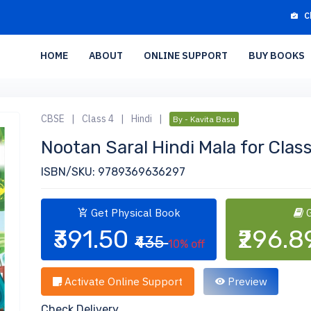
C
HOME
ABOUT
ONLINE SUPPORT
BUY BOOKS
CBSE
|
Class 4
|
Hindi
|
By - Kavita Basu
Nootan Saral Hindi Mala for Class
ISBN/SKU: 9789369636297
Get Physical Book
G
₹391.50
₹296.
₹435
10% off
Activate Online Support
Preview
Check Delivery