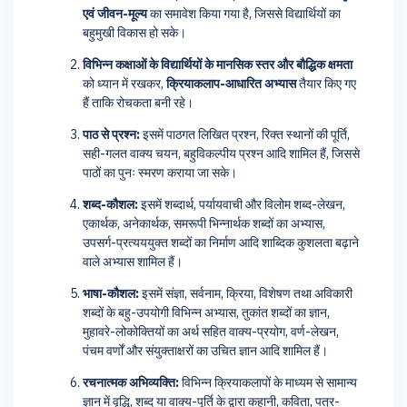
एवं जीवन-मूल्य
का समावेश किया गया है, जिससे विद्यार्थियों का
बहुमुखी विकास हो सके।
विभिन्न कक्षाओं के विद्यार्थियों के मानसिक स्तर और बौद्धिक क्षमता
को ध्यान में रखकर,
क्रियाकलाप-आधारित अभ्यास
तैयार किए गए
हैं ताकि रोचकता बनी रहे।
पाठ से प्रश्न:
इसमें पाठगत लिखित प्रश्न, रिक्त स्थानों की पूर्ति,
सही-गलत वाक्य चयन, बहुविकल्पीय प्रश्न आदि शामिल हैं, जिससे
पाठों का पुनः स्मरण कराया जा सके।
शब्द-कौशल:
इसमें शब्दार्थ, पर्यायवाची और विलोम शब्द-लेखन,
एकार्थक, अनेकार्थक, समरूपी भिन्नार्थक शब्दों का अभ्यास,
उपसर्ग-प्रत्यययुक्त शब्दों का निर्माण आदि शाब्दिक कुशलता बढ़ाने
वाले अभ्यास शामिल हैं।
भाषा-कौशल:
इसमें संज्ञा, सर्वनाम, क्रिया, विशेषण तथा अविकारी
शब्दों के बहु-उपयोगी विभिन्न अभ्यास, तुकांत शब्दों का ज्ञान,
मुहावरे-लोकोक्तियों का अर्थ सहित वाक्य-प्रयोग, वर्ण-लेखन,
पंचम वर्णों और संयुक्ताक्षरों का उचित ज्ञान आदि शामिल हैं।
रचनात्मक अभिव्यक्ति:
विभिन्न क्रियाकलापों के माध्यम से सामान्य
ज्ञान में वृद्धि, शब्द या वाक्य-पूर्ति के द्वारा कहानी, कविता, पत्र-