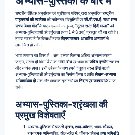
अभ्यास-पुस्तिका के बारे में
राष्ट्रीय शैक्षिक अनुसंधान एवं प्रशिक्षण परिषद् द्वारा अनुमोदित
राष्ट्रीय
पाठ्यचर्या की रूपरेखा
की नवीनतम संस्तुतियों एवं
सी.बी.एस.ई. तथा अन्य
राज्य शिक्षा बोर्डों
के पाठ्यक्रम के अनुरूप,
“नूतन सरल हिंदी माला”
की
अभ्यास-पुस्तिकाओं की श्रृंखला (भाग 1 से 8 तक) प्रस्तुत की जा रही है।
हमारा उद्देश्य है कि विद्यार्थी इसके
क्रियाकलाप-आधारित अभ्यासों
से
लाभान्वित हो सकें।
भाषा व्यवहार का विषय है। अतः इसका जितना अधिक अभ्यास कराया
जाएगा, उतना ही विद्यार्थियों का
भाषा-बोध
एवं भाषा का
उचित प्रयोग
सशक्त
और सार्थक होगा। इसी उद्देश्य के साथ हमने
“नूतन सरल हिंदी माला”
अभ्यास-पुस्तिकाओं की श्रृंखला का निर्माण किया है ताकि
लेखन-अभ्यास
अधिकाधिक हो
सके और भाषागत त्रुटियों का
निदान एवं उपचार
किया जा
सके।
अभ्यास-पुस्तिका-श्रृंखला की
प्रमुख विशेषताएँ
अभ्यास-पुस्तिका में पाठ से प्रश्न, शब्द-कौशल, भाषा-कौशल,
रचनात्मक अभिव्यक्ति, खेल-खेल में, जीवन-कौशल तथा अभिवृत्ति