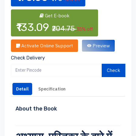
Get E-book
₹133.09
₹204.75
35% off
Activate Online Support
Preview
Check Delivery
Check
Detail
Specification
About the Book