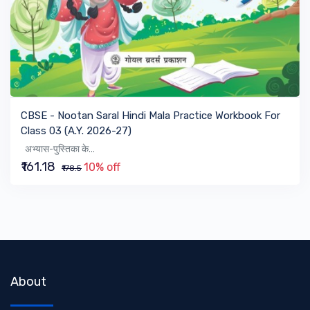
VIEW BOOK
CBSE - Nootan Saral Hindi Mala Practice Workbook For
Class 03 (A.Y. 2026-27)
अभ्यास-पुस्तिका के...
₹161.18
10% off
₹178.5
About