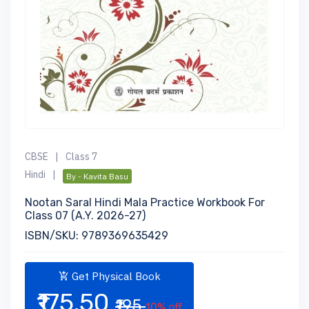
CBSE
|
Class 7
Hindi
|
By - Kavita Basu
Nootan Saral Hindi Mala Practice Workbook For
Class 07 (A.Y. 2026-27)
ISBN/SKU: 9789369635429
Get Physical Book
₹175.50
₹195
10% off