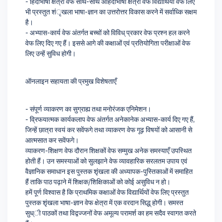
- हिंदीभाषी क्षेत्रों वेफ साथ-साथ अहिंदीभाषी क्षेत्रों वेफ विद्यार्थियों वेफ लिए
भी प्रस्तुत शंृखला भाषा-ज्ञान का उत्तरोत्तर विकास करने में सर्वाध्कि सक्षम
है।
- अभ्यास-कार्य वेफ अंतर्गत बच्चों को विविध् प्रकार वेफ प्रश्न हल करने
वेफ लिए दिए गए हैं। इससे आगे की कक्षाओं एवं प्रतियोगिता परीक्षाओं वेफ
लिए उन्हें सुविध होगी।
ऑनलाइन सहायता की प्रमुख विशेषताएँ
- संपूर्ण व्याकरण का सुग्राह्य तथा मनोरंजक एनिमेशन।
- व्रिफयात्मक कार्यकलाप वेफ अंतर्गत अनेकानेक अभ्यास-कार्य दिए गए हैं,
जिन्हें छात्रा स्वयं कर सवेंफगे तथा व्याकरण वेफ गूढ़ विषयों को आसानी से
आत्मसात कर सवेंफगे।
व्याकरण-शिक्षण वेफ दौरान शिक्षकों वेफ सम्मुख अनेक समस्याएँ उपस्थित
होती हैं। उन समस्याओं को सुलझाने वेफ व्यावहारिक सरलतम उपाय एवं
वैज्ञानिक समाधान इस पुस्तक शृंखला की अध्यापक-पुस्तिकाओं में समाहित
हैं ताकि पाठ पढ़ाने में शिक्षक/शिक्षिकाओं को कोई असुविध न हो।
हमें पूर्ण विश्वास है कि प्राथमिक कक्षाओं वेफ विद्यार्थियों वेफ लिए प्रस्तुत
पुस्तक शृंखला भाषा-ज्ञान वेफ क्षेत्रा में एक वरदान सिद्ध् होगी। समस्त
सुध्ी पाठकों तथा विद्वज्जनों वेफ अमूल्य परामर्श का हम सदैव स्वागत करते