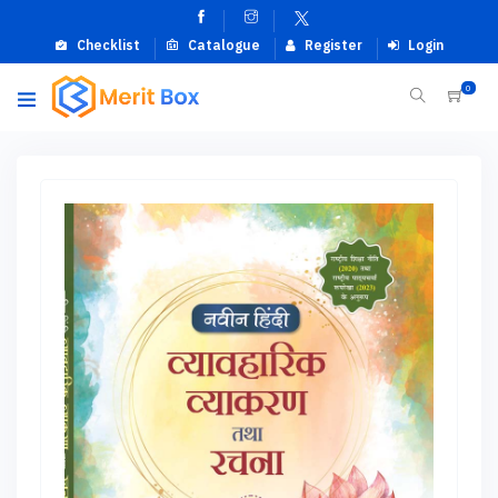
Checklist
Catalogue
Register
Login
0