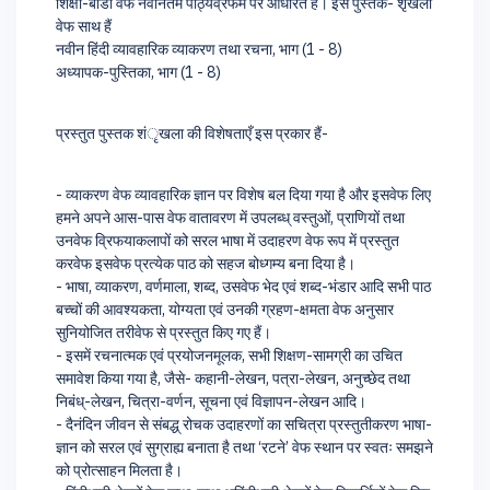
शिक्षा-बोर्डों वेफ नवीनतम पाठ्यव्रफम पर आधरित है। इस पुस्तक- शृंखला
वेफ साथ हैं
नवीन हिंदी व्यावहारिक व्याकरण तथा रचना, भाग (1 - 8)
अध्यापक-पुस्तिका, भाग (1 - 8)
प्रस्तुत पुस्तक शंृखला की विशेषताएँ इस प्रकार हैं-
- व्याकरण वेफ व्यावहारिक ज्ञान पर विशेष बल दिया गया है और इसवेफ लिए
हमने अपने आस-पास वेफ वातावरण में उपलब्ध् वस्तुओं, प्राणियों तथा
उनवेफ व्रिफयाकलापों को सरल भाषा में उदाहरण वेफ रूप में प्रस्तुत
करवेफ इसवेफ प्रत्येक पाठ को सहज बोध्गम्य बना दिया है।
- भाषा, व्याकरण, वर्णमाला, शब्द, उसवेफ भेद एवं शब्द-भंडार आदि सभी पाठ
बच्चों की आवश्यकता, योग्यता एवं उनकी ग्रहण-क्षमता वेफ अनुसार
सुनियोजित तरीवेफ से प्रस्तुत किए गए हैं।
- इसमें रचनात्मक एवं प्रयोजनमूलक, सभी शिक्षण-सामग्री का उचित
समावेश किया गया है, जैसे- कहानी-लेखन, पत्रा-लेखन, अनुच्छेद तथा
निबंध्-लेखन, चित्रा-वर्णन, सूचना एवं विज्ञापन-लेखन आदि।
- दैनंदिन जीवन से संबद्ध् रोचक उदाहरणों का सचित्रा प्रस्तुतीकरण भाषा-
ज्ञान को सरल एवं सुग्राह्य बनाता है तथा ‘रटने’ वेफ स्थान पर स्वतः समझने
को प्रोत्साहन मिलता है।