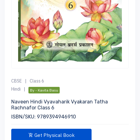
CBSE
|
Class 6
Hindi
|
By - Kavita Basu
Naveen Hindi Vyavaharik Vyakaran Tatha
Rachnafor Class 6
ISBN/SKU: 9789394946910
Get Physical Book