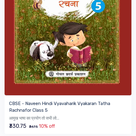
VIEW BOOK
CBSE - Naveen Hindi Vyavaharik Vyakaran Tatha
Rachnafor Class 5
आमुख भाषा का प्रयोग तो सभी लो...
₹330.75
10% off
₹367.5